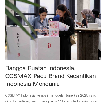
Riset
Nanoteknologi
Kulit
Manggis
Untuk
Kosmetik
Masa
Depan
Bangga Buatan Indonesia,
COSMAX Pacu Brand Kecantikan
Indonesia Mendunia
COSMAX Indonesia kembali menggelar June Fair 2025 yang
dinanti-nantikan, mengusung tema “Made in Indonesia, Loved