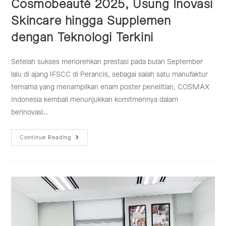
Cosmobeauté 2025, Usung Inovasi
Skincare hingga Supplemen
dengan Teknologi Terkini
Setelah sukses menorehkan prestasi pada bulan September
lalu di ajang IFSCC di Perancis, sebagai salah satu manufaktur
ternama yang menampilkan enam poster penelitian, COSMAX
Indonesia kembali menunjukkan komitmennya dalam
berinovasi…
COSMAX
Continue Reading
Indonesia
Hadir
Di
Cosmobeauté
2025,
Usung
Inovasi
Skincare
Hingga
Supplemen
Dengan
Teknologi