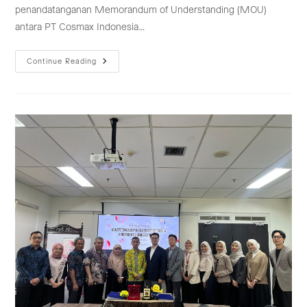
penandatanganan Memorandum of Understanding (MOU)
antara PT Cosmax Indonesia…
Pentingnya
Continue Reading
Memperbanyak
Dan
Memperhatikan
Kebutuhan
Konsumen
Dalam
Melahirkan
Produk
Kosmetik