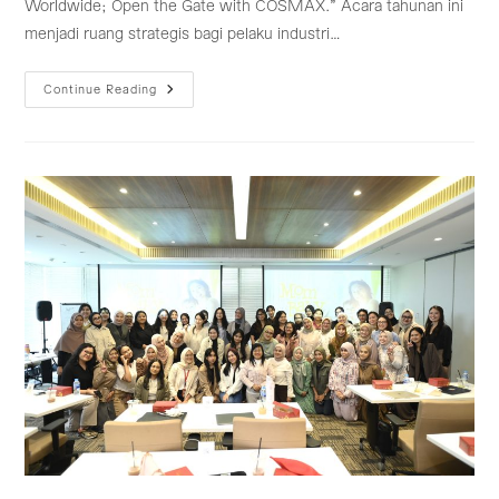
Worldwide; Open the Gate with COSMAX.” Acara tahunan ini
menjadi ruang strategis bagi pelaku industri…
Bangga
Continue Reading
Buatan
Indonesia,
COSMAX
Pacu
Brand
Kecantikan
Indonesia
Mendunia