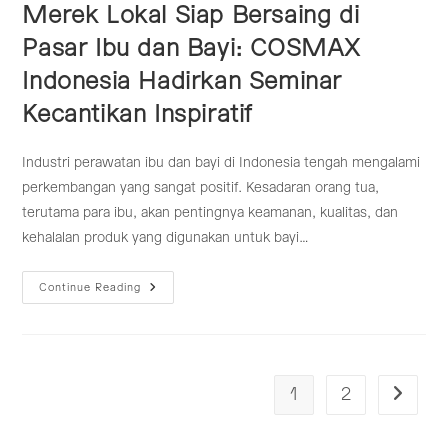
Merek Lokal Siap Bersaing di
Pasar Ibu dan Bayi: COSMAX
Indonesia Hadirkan Seminar
Kecantikan Inspiratif
Industri perawatan ibu dan bayi di Indonesia tengah mengalami
perkembangan yang sangat positif. Kesadaran orang tua,
terutama para ibu, akan pentingnya keamanan, kualitas, dan
kehalalan produk yang digunakan untuk bayi…
Merek
Continue Reading
Lokal
Siap
Bersaing
Di
Pasar
Ibu
Dan
1
2
Go to th
Bayi:
COSMAX
Indonesia
Hadirkan