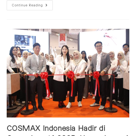
COSMAX
Continue Reading
Indonesia
Perkuat
Riset
Kecantikan
Dengan
KRIBB
Membawa
Potensi
Tanaman
Indonesia
Ke
Panggung
Dunia
COSMAX Indonesia Hadir di