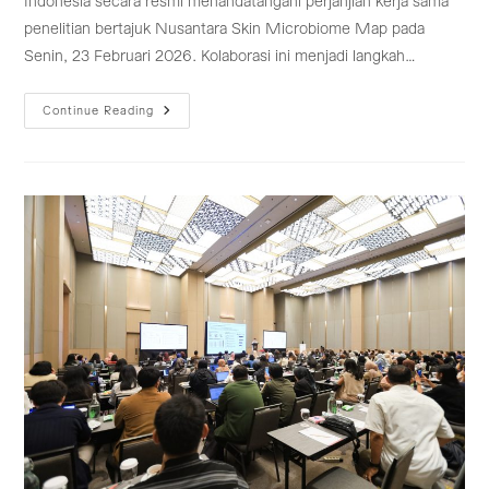
Indonesia secara resmi menandatangani perjanjian kerja sama
penelitian bertajuk Nusantara Skin Microbiome Map pada
Senin, 23 Februari 2026. Kolaborasi ini menjadi langkah…
Terobosan
Continue Reading
Baru,
COSMAX
Indonesia
Dan
BRIN
Petakan
Microbiome
Kulit
Indonesia