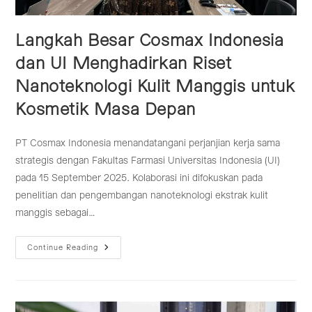
Langkah Besar Cosmax Indonesia
dan UI Menghadirkan Riset
Nanoteknologi Kulit Manggis untuk
Kosmetik Masa Depan
PT Cosmax Indonesia menandatangani perjanjian kerja sama
strategis dengan Fakultas Farmasi Universitas Indonesia (UI)
pada 15 September 2025. Kolaborasi ini difokuskan pada
penelitian dan pengembangan nanoteknologi ekstrak kulit
manggis sebagai…
Langkah
Continue Reading
Besar
Cosmax
Indonesia
Dan
UI
Menghadirkan